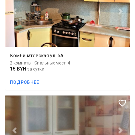
Previous
Next
Комбинатовская ул. 5А
2 комнаты · Спальных мест: 4
15 BYN
за сутки
ПОДРОБНЕЕ
favorite_border
Previous
Next