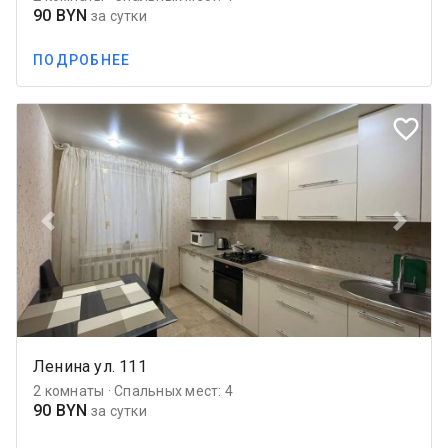
90 BYN
за сутки
ПОДРОБНЕЕ
favorite_border
Previous
Next
Ленина ул. 111
2 комнаты · Спальных мест: 4
90 BYN
за сутки