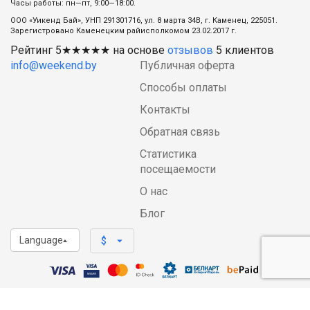
Часы работы: пн—пт, 9:00—18:00.
ООО «Уикенд Бай», УНП 291301716, ул. 8 марта 34В, г. Каменец, 225051.
Зарегистровано Каменецким райисполкомом 23.02.2017 г.
Рейтинг
5
★★★★★ на основе
отзывов
5
клиентов
info@weekend.by
Публичная оферта
Способы оплаты
Контакты
Обратная связь
Статистика
посещаемости
О нас
Блог
Language
arrow_drop_down
$