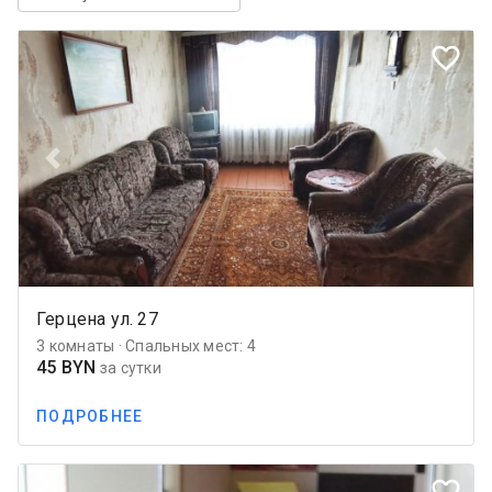
favorite_border
Previous
Next
Герцена ул. 27
3 комнаты · Спальных мест: 4
45 BYN
за сутки
ПОДРОБНЕЕ
favorite_border