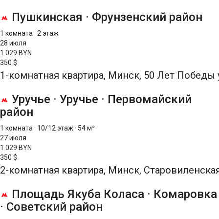
Пушкинская
·
Фрунзенский район
1 комната
·
2 этаж
28 июля
1 029 BYN
350 $
1-комнатная квартира, Минск, 50 Лет Победы у
Уручье
·
Уручье
·
Первомайский
район
1 комната
·
10/12 этаж
·
54 м²
27 июля
1 029 BYN
350 $
2-комнатная квартира, Минск, Старовиленская 
Площадь Якуба Коласа
·
Комаровка
·
Советский район