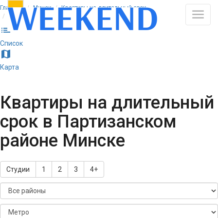
Главная
Минск
Квартиры на длительный срок
Партизанский район
list
Список
map
Карта
Квартиры на длительный
срок в Партизанском
районе Минске
Студии
1
2
3
4+