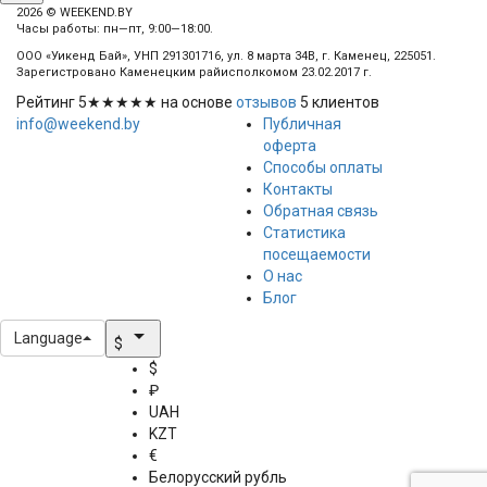
2026 © WEEKEND.BY
Часы работы: пн—пт, 9:00—18:00.
ООО «Уикенд Бай», УНП 291301716, ул. 8 марта 34В, г. Каменец, 225051.
Зарегистровано Каменецким райисполкомом 23.02.2017 г.
Рейтинг
5
★★★★★ на основе
отзывов
5
клиентов
info@weekend.by
Публичная
оферта
Способы оплаты
Контакты
Обратная связь
Статистика
посещаемости
О нас
Блог
arrow_drop_down
Language
$
$
₽
UAH
KZT
€
Белорусский рубль