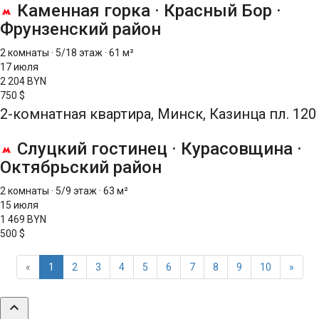
Каменная горка
·
Красный Бор
·
Фрунзенский район
2 комнаты
·
5/18 этаж
·
61 м²
17 июля
2 204 BYN
750 $
2-комнатная квартира, Минск, Казинца пл. 120
Слуцкий гостинец
·
Курасовщина
·
Октябрьский район
2 комнаты
·
5/9 этаж
·
63 м²
15 июля
1 469 BYN
500 $
«
1
2
3
4
5
6
7
8
9
10
»
expand_less