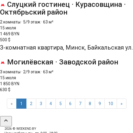
Слуцкий гостинец
·
Курасовщина
·
Октябрьский район
2 комнаты
·
5/9 этаж
·
63 м²
15 июля
1 469 BYN
500 $
3-комнатная квартира, Минск, Байкальская ул.
Могилёвская
·
Заводской район
3 комнаты
·
2/9 этаж
·
63 м²
15 июля
1 850 BYN
630 $
«
1
2
3
4
5
6
7
8
9
10
»
expand_less
2026 © WEEKEND.BY