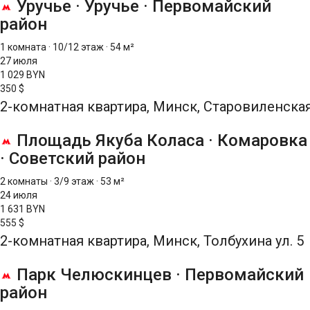
Уручье
·
Уручье
·
Первомайский
район
1 комната
·
10/12 этаж
·
54 м²
27 июля
1 029 BYN
350 $
2-комнатная квартира, Минск, Старовиленская 
Площадь Якуба Коласа
·
Комаровка
·
Советский район
2 комнаты
·
3/9 этаж
·
53 м²
24 июля
1 631 BYN
555 $
2-комнатная квартира, Минск, Толбухина ул. 5
Парк Челюскинцев
·
Первомайский
район