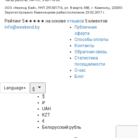
Часы работы: пн—пт, 9:00—18:00.
ООО «Уикенд Бай», УНП 291301716, ул. 8 марта 34В, г. Каменец, 225051.
Зарегистровано Каменецким райисполкомом 23.02.2017 г.
Рейтинг
5
★★★★★ на основе
отзывов
5
клиентов
info@weekend.by
Публичная
оферта
Способы оплаты
Контакты
Обратная связь
Статистика
посещаемости
О нас
Блог
arrow_drop_down
Language
$
$
₽
UAH
KZT
€
Белорусский рубль