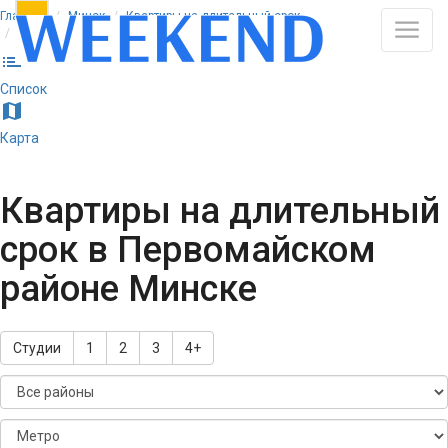
Главная
Минск
Квартиры на длительный срок
Первомайский район
list
Список
map
Карта
Квартиры на длительный
срок в Первомайском
районе Минске
Студии
1
2
3
4+