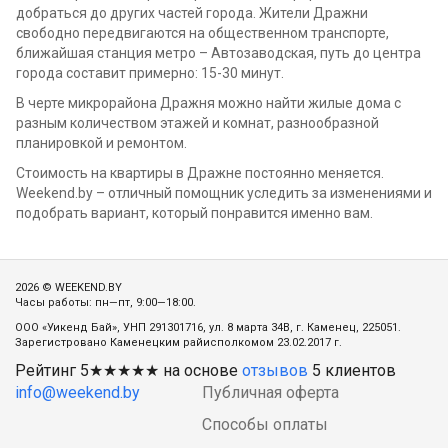
добраться до других частей города. Жители Дражни
свободно передвигаются на общественном транспорте,
ближайшая станция метро – Автозаводская, путь до центра
города составит примерно: 15-30 минут.
В черте микрорайона Дражня можно найти жилые дома с
разным количеством этажей и комнат, разнообразной
планировкой и ремонтом.
Стоимость на квартиры в Дражне постоянно меняется.
Weekend.by – отличный помощник уследить за изменениями и
подобрать вариант, который понравится именно вам.
2026 © WEEKEND.BY
Часы работы: пн—пт, 9:00—18:00.
ООО «Уикенд Бай», УНП 291301716, ул. 8 марта 34В, г. Каменец, 225051.
Зарегистровано Каменецким райисполкомом 23.02.2017 г.
Рейтинг
5
★★★★★ на основе
отзывов
5
клиентов
info@weekend.by
Публичная оферта
Способы оплаты