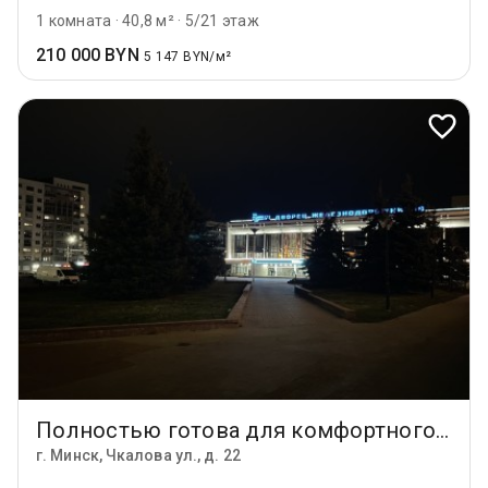
1 комната
·
40,8 м²
·
5/21 этаж
210 000 BYN
5 147 BYN/м²
Полностью готова для комфортного проживания ,уютная, светлая квартира рядом с Минск Миром по ул.Чкалова 22,в 5-ти минутах от метро Институт Культуры ,и Ковальской Слободы. Агентствам просьба не беспокоить!
г. Минск, Чкалова ул., д. 22