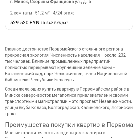
г. Минск, Скорины Франциска ул., д. 5
2 комнаты
·
51,2 м²
·
4/24 этаж
529 520 BYN
10 342 BYN/м²
Главное достоинство Первомайского столичного региона –
прекрасная экология. Численность населения – около 232
тыс человек. Влияние промышленных предприятий
полностью перекрывают крупнейшие зеленые зоны –
Ботанический сад, парк Челюскинцев, сквер Национальной
библиотеки Республики Беларусь.
Среди желающих купить квартиру в Первомайском районе в
Минске северо-восток мегаполиса привлекателен и своими
транспортными магистралями − это проспект Независимости,
улицы Якуба Коласа, Волгоградская, Калиновского, Логойский
тракт.
Преимущества покупки квартир в Первомай
Многие стремятся стать владельцем квартиры в