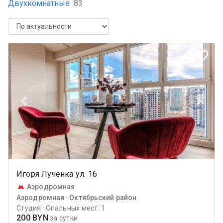
Двухкомнатные
83
favorite_border
Previous
Next
Игоря Лученка ул. 16
Аэродромная
Аэродромная · Октябрьский район
Студия · Спальных мест: 1
200 BYN
за сутки