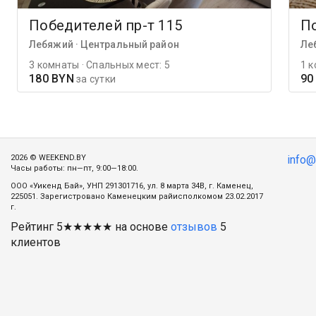
Победителей пр-т 115
По
Лебяжий · Центральный район
Ле
3 комнаты · Спальных мест: 5
1 к
180 BYN
90
за сутки
2026 © WEEKEND.BY
info
Часы работы: пн—пт, 9:00—18:00.
ООО «Уикенд Бай», УНП 291301716, ул. 8 марта 34В, г. Каменец,
225051. Зарегистровано Каменецким райисполкомом 23.02.2017
г.
Рейтинг
5
★★★★★ на основе
отзывов
5
клиентов