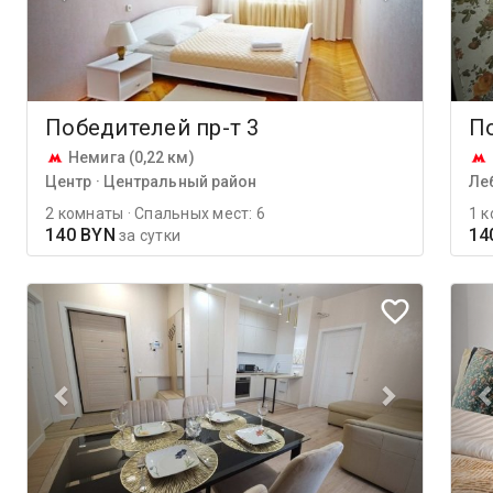
Победителей пр-т 3
По
Немига (0,22 км)
Центр · Центральный район
Ле
2 комнаты · Спальных мест: 6
1 к
140 BYN
14
за сутки