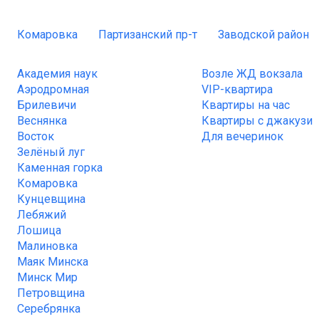
Комаровка
Партизанский пр-т
Заводской район
Академия наук
Возле ЖД вокзала
Аэродромная
VIP-квартира
Брилевичи
Квартиры на час
Веснянка
Квартиры с джакузи
Восток
Для вечеринок
Зелёный луг
Каменная горка
Комаровка
Кунцевщина
Лебяжий
Лошица
Малиновка
Маяк Минска
Минск Мир
Петровщина
Серебрянка