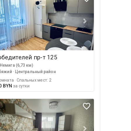
бедителей пр-т 125
Немига (6,73 км)
бяжий · Центральный район
омната · Спальных мест: 2
0 BYN
за сутки