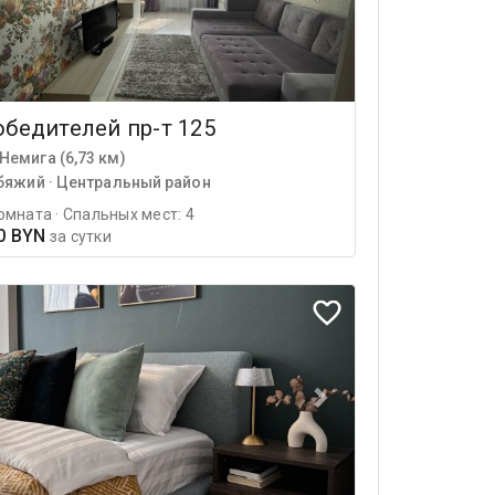
бедителей пр-т 125
Немига (6,73 км)
бяжий · Центральный район
омната · Спальных мест: 4
0 BYN
за сутки