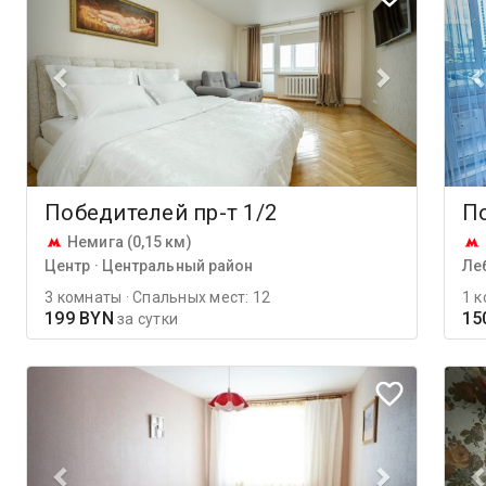
Победителей пр-т 1/2
По
Немига (0,15 км)
Центр · Центральный район
Ле
3 комнаты · Спальных мест: 12
1 к
199 BYN
15
за сутки