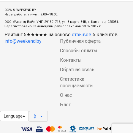
2026 © WEEKEND.BY
Часы работы: пн—пт, 9:00—18:00.
ООО «Уикенд Бай», УНП 291301716, ул. 8 марта 34В, г. Каменец, 225051.
Зарегистровано Каменецким райисполкомом 23.02.2017 г.
Рейтинг
5
★★★★★ на основе
отзывов
5
клиентов
info@weekend.by
Публичная оферта
Способы оплаты
Контакты
Обратная связь
Статистика
посещаемости
О нас
Блог
Language
arrow_drop_down
$