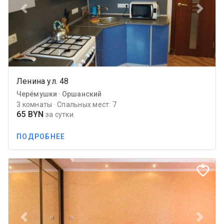
Previous
Next
Ленина ул. 48
Черёмушки · Оршанский
3 комнаты · Спальных мест: 7
65 BYN
за сутки
ПОДРОБНЕЕ
favorite_border
Previous
Next