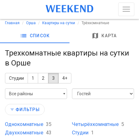
Главная
Орша
Квартиры на сутки
Трёхкомнатные
list
map
СПИСОК
КАРТА
Трехкомнатные квартиры на сутки
в Орше
Студии
1
2
3
4+
Все районы
ФИЛЬТРЫ
Однокомнатные
35
Четырёхкомнатные
5
Двухкомнатные
43
Студии
1