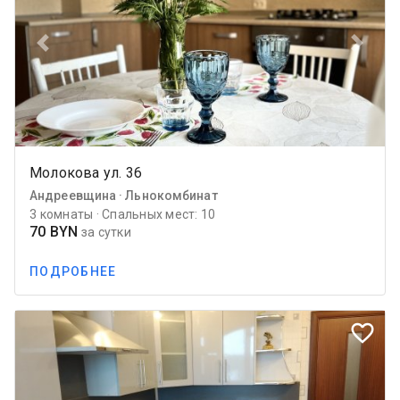
Previous
Next
Молокова ул. 36
Андреевщина · Льнокомбинат
3 комнаты · Спальных мест: 10
70 BYN
за сутки
ПОДРОБНЕЕ
favorite_border