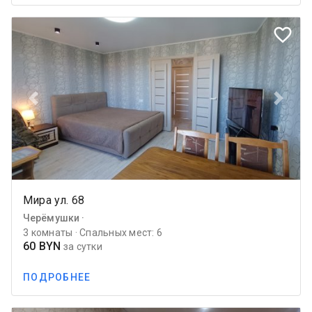
favorite_border
Previous
Next
Мира ул. 68
Черёмушки ·
3 комнаты · Спальных мест: 6
60 BYN
за сутки
ПОДРОБНЕЕ