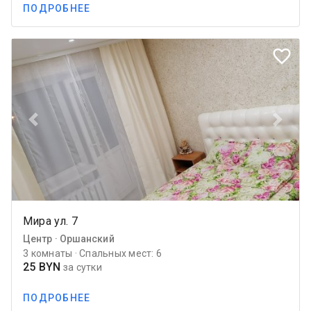
ПОДРОБНЕЕ
favorite_border
Previous
Next
Мира ул. 7
Центр · Оршанский
3 комнаты · Спальных мест: 6
25 BYN
за сутки
ПОДРОБНЕЕ