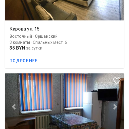
Кирова ул. 15
Восточный · Оршанский
3 комнаты · Спальных мест: 6
35 BYN
за сутки
ПОДРОБНЕЕ
favorite_border
Previous
Next