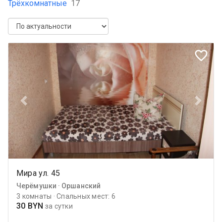
Трёхкомнатные
17
favorite_border
Previous
Next
Мира ул. 45
Черёмушки · Оршанский
3 комнаты · Спальных мест: 6
30 BYN
за сутки