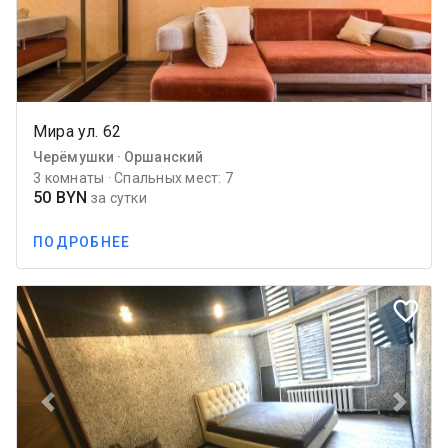
Мира ул. 62
Черёмушки · Оршанский
3 комнаты · Спальных мест: 7
50 BYN
за сутки
ПОДРОБНЕЕ
favorite_border
Previous
Next