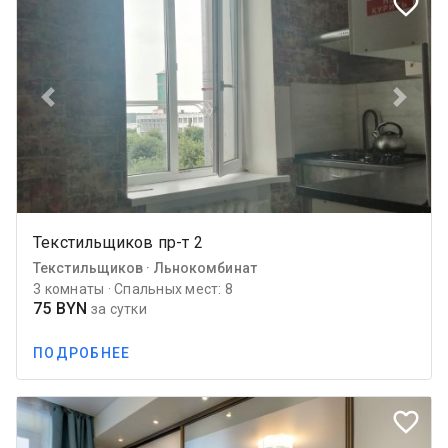
favorite_border
Previous
Next
Текстильщиков пр-т 2
Текстильщиков · Льнокомбинат
3 комнаты · Спальных мест: 8
75 BYN
за сутки
ПОДРОБНЕЕ
favorite_border