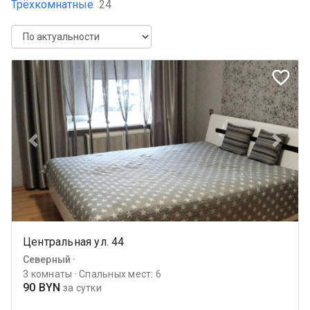
Трёхкомнатные
24
favorite_border
Previous
Next
Центральная ул. 44
Северный ·
3 комнаты · Спальных мест: 6
90 BYN
за сутки