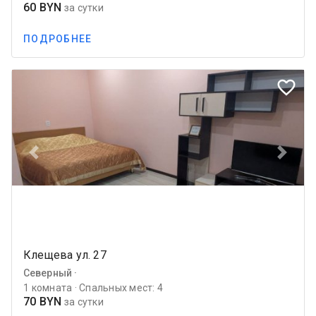
60 BYN
за сутки
ПОДРОБНЕЕ
favorite_border
Previous
Next
Клещева ул. 27
Северный ·
1 комната · Спальных мест: 4
70 BYN
за сутки