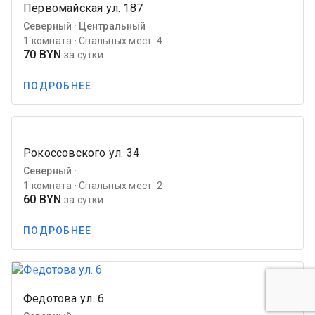
Previous
Next
Студенческая ул. 17
Северный ·
3 комнаты · Спальных мест: 7
60 BYN
за сутки
ПОДРОБНЕЕ
favorite_border