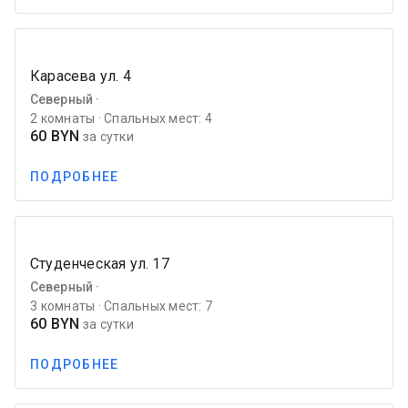
favorite_border
Previous
Next
Федотова ул. 16
Северный ·
2 комнаты · Спальных мест: 4
100 BYN
за сутки
ПОДРОБНЕЕ