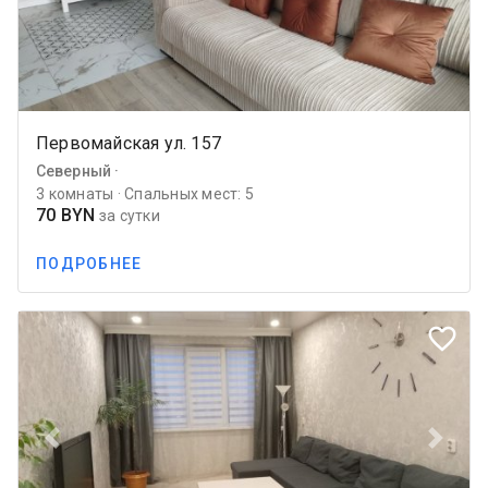
Первомайская ул. 157
Северный ·
3 комнаты · Спальных мест: 5
70 BYN
за сутки
ПОДРОБНЕЕ
favorite_border
Previous
Next