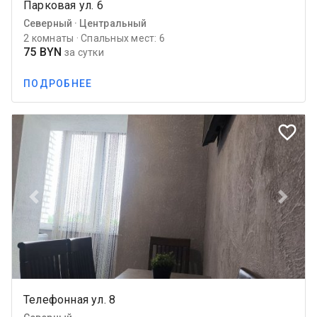
Парковая ул. 6
Северный · Центральный
2 комнаты · Спальных мест: 6
75 BYN
за сутки
ПОДРОБНЕЕ
favorite_border
Previous
Next
Телефонная ул. 8