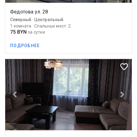
Федотова ул. 28
Северный · Центральный
1 комната · Спальных мест: 2
75 BYN
за сутки
ПОДРОБНЕЕ
favorite_border
Previous
Next