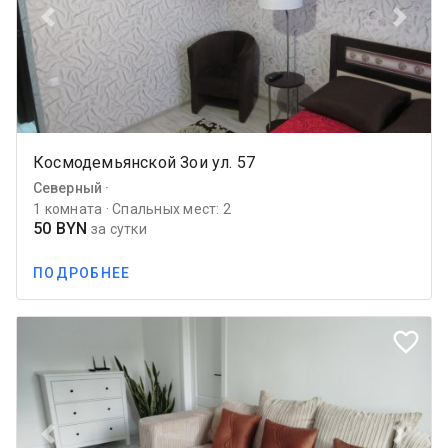
Previous
Next
Космодемьянской Зои ул. 57
Северный ·
1 комната · Спальных мест: 2
50 BYN
за сутки
ПОДРОБНЕЕ
favorite_border
Previous
Next