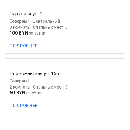
favorite_border
Previous
Next
Карасева ул. 4
Северный ·
2 комнаты · Спальных мест: 4
60 BYN
за сутки
ПОДРОБНЕЕ
favorite_border