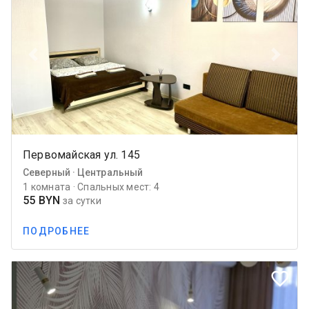
Previous
Next
Первомайская ул. 145
Северный · Центральный
1 комната · Спальных мест: 4
55 BYN
за сутки
ПОДРОБНЕЕ
favorite_border