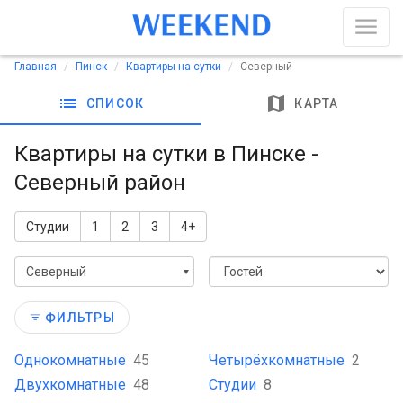
Главная
Пинск
Квартиры на сутки
Северный
list
map
СПИСОК
КАРТА
Квартиры на сутки в Пинске -
Северный район
Студии
1
2
3
4+
Северный
ФИЛЬТРЫ
Однокомнатные
45
Четырёхкомнатные
2
Двухкомнатные
48
Студии
8