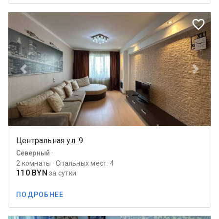
favorite_border
Previous
Next
Центральная ул. 9
Северный ·
2 комнаты · Спальных мест: 4
110 BYN
за сутки
ПОДРОБНЕЕ