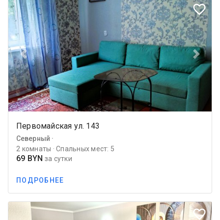
favorite_border
Previous
Next
Первомайская ул. 143
Северный ·
2 комнаты · Спальных мест: 5
69 BYN
за сутки
ПОДРОБНЕЕ
favorite_border