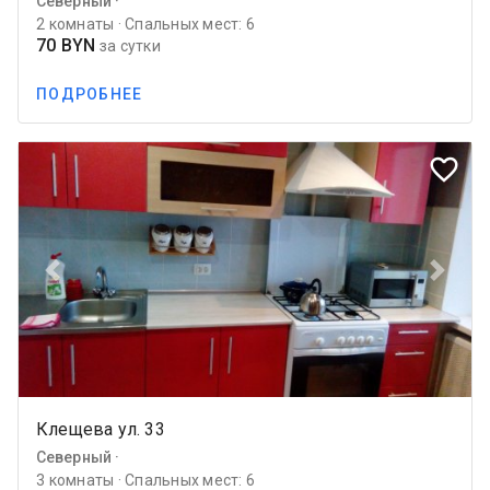
Северный ·
2 комнаты · Спальных мест: 6
70 BYN
за сутки
ПОДРОБНЕЕ
favorite_border
Previous
Next
Клещева ул. 33
Северный ·
3 комнаты · Спальных мест: 6