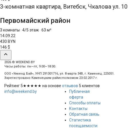
3-комнатная квартира, Витебск, Чкалова ул. 10
Первомайский район
3 комнаты
·
4/5 этаж
·
63 м²
14.09.22
430 BYN
146 $
expand_less
2026 © WEEKEND.BY
Часы работы: пн—пт, 9:00—18:00.
ООО «Уикенд Бай», УНП 291301716, ул. 8 марта 34В, г. Каменец, 225051.
Зарегистровано Каменецким райисполкомом 23.02.2017 г.
Рейтинг
5
★★★★★ на основе
отзывов
5
клиентов
info@weekend.by
Публичная
оферта
Способы оплаты
Контакты
Обратная связь
Статистика
посещаемости