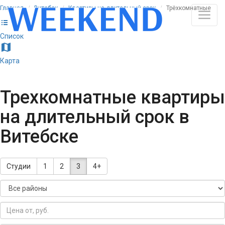
Главная
Витебск
Квартиры на длительный срок
Трёхкомнатные
list
Список
map
Карта
Трехкомнатные квартиры
на длительный срок в
Витебске
Студии
1
2
3
4+