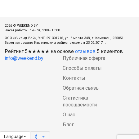
2026 © WEEKEND.BY
Часы работы: пн—пт, 9:00—18:00.
ООО «Уикенд Бай», УНП 291301716, ул. 8 марта 34В, г. Каменец, 225051.
Зарегистровано Каменецким райисполкомом 23.02.2017 г.
Рейтинг
5
★★★★★ на основе
отзывов
5
клиентов
info@weekend.by
Публичная оферта
Способы оплаты
Контакты
Обратная связь
Статистика
посещаемости
О нас
Блог
Language
arrow_drop_down
$