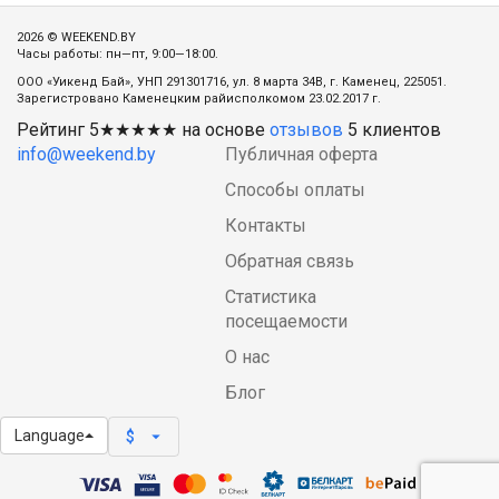
2026 © WEEKEND.BY
Часы работы: пн—пт, 9:00—18:00.
ООО «Уикенд Бай», УНП 291301716, ул. 8 марта 34В, г. Каменец, 225051.
Зарегистровано Каменецким райисполкомом 23.02.2017 г.
Рейтинг
5
★★★★★ на основе
отзывов
5
клиентов
info@weekend.by
Публичная оферта
Способы оплаты
Контакты
Обратная связь
Статистика
посещаемости
О нас
Блог
Language
arrow_drop_down
$