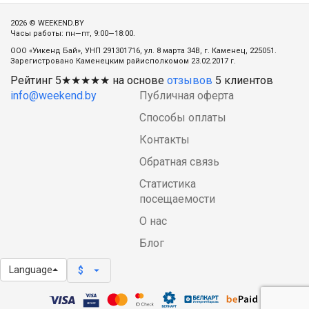
2026 © WEEKEND.BY
Часы работы: пн—пт, 9:00—18:00.
ООО «Уикенд Бай», УНП 291301716, ул. 8 марта 34В, г. Каменец, 225051.
Зарегистровано Каменецким райисполкомом 23.02.2017 г.
Рейтинг
5
★★★★★ на основе
отзывов
5
клиентов
info@weekend.by
Публичная оферта
Способы оплаты
Контакты
Обратная связь
Статистика
посещаемости
О нас
Блог
Language
arrow_drop_down
$