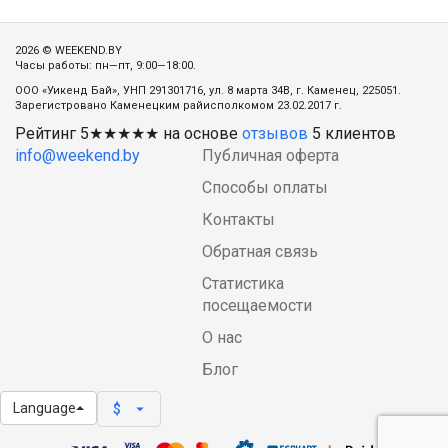
2026 © WEEKEND.BY
Часы работы: пн—пт, 9:00—18:00.
ООО «Уикенд Бай», УНП 291301716, ул. 8 марта 34В, г. Каменец, 225051.
Зарегистровано Каменецким райисполкомом 23.02.2017 г.
Рейтинг
5
★★★★★ на основе
отзывов
5
клиентов
info@weekend.by
Публичная оферта
Способы оплаты
Контакты
Обратная связь
Статистика
посещаемости
О нас
Блог
Language
arrow_drop_down
$