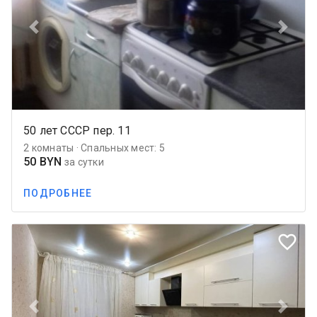
Previous
Next
50 лет СССР пер. 11
2 комнаты · Спальных мест: 5
50 BYN
за сутки
ПОДРОБНЕЕ
favorite_border
Previous
Next