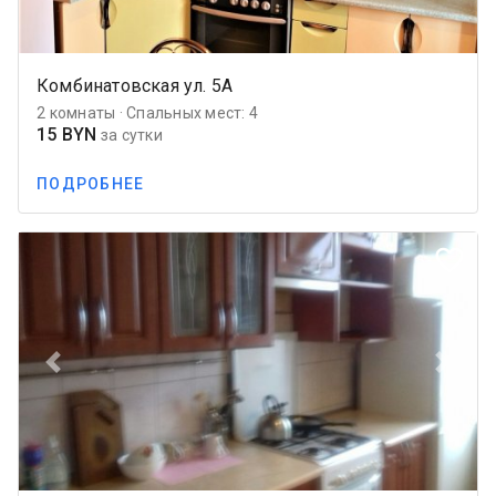
Комбинатовская ул. 5А
2 комнаты · Спальных мест: 4
15 BYN
за сутки
ПОДРОБНЕЕ
favorite_border
Previous
Next