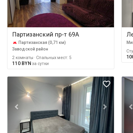
Партизанский пр-т 69А
Ле
Партизанская (0,71 км)
Ми
Заводской район
Сту
10
2 комнаты · Спальных мест: 5
110 BYN
за сутки