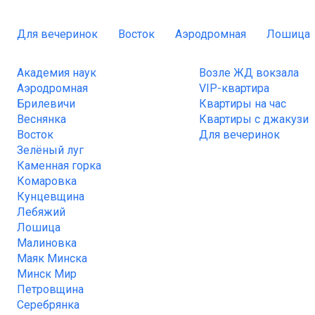
Для вечеринок
Восток
Аэродромная
Лошица
Академия наук
Возле ЖД вокзала
Аэродромная
VIP-квартира
Брилевичи
Квартиры на час
Веснянка
Квартиры с джакузи
Восток
Для вечеринок
Зелёный луг
Каменная горка
Комаровка
Кунцевщина
Лебяжий
Лошица
Малиновка
Маяк Минска
Минск Мир
Петровщина
Серебрянка