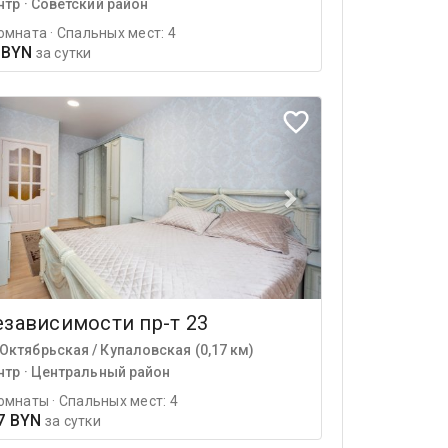
нтр · Советский район
омната · Спальных мест: 4
 BYN
за сутки
зависимости пр-т 23
Октябрьская / Купаловская (0,17 км)
нтр · Центральный район
омнаты · Спальных мест: 4
7 BYN
за сутки