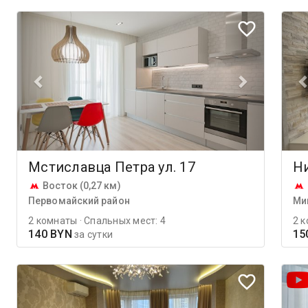
Мстиславца Петра ул. 17
Ни
Восток (0,27 км)
Первомайский район
Ми
2 комнаты · Спальных мест: 4
2 к
140 BYN
15
за сутки