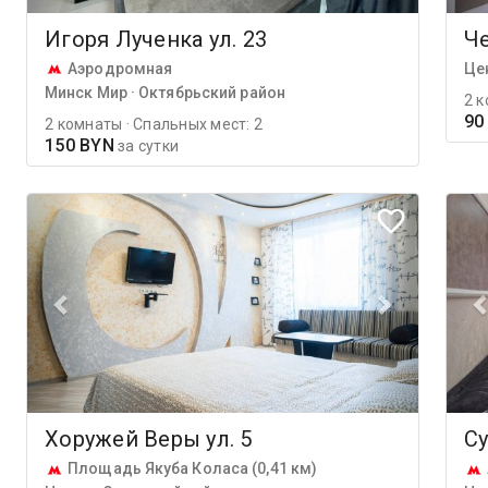
Игоря Лученка ул. 23
Че
Аэродромная
Це
Минск Мир · Октябрьский район
2 к
90
2 комнаты · Спальных мест: 2
150 BYN
за сутки
Хоружей Веры ул. 5
Су
Площадь Якуба Коласа (0,41 км)