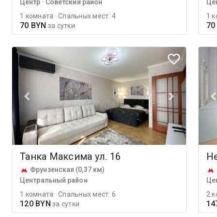
Центр · Советский район
Це
1 комната · Спальных мест: 4
1 к
70 BYN
70
за сутки
Танка Максима ул. 16
Не
Фрунзенская (0,37 км)
Центральный район
Це
1 комната · Спальных мест: 6
2 к
120 BYN
14
за сутки